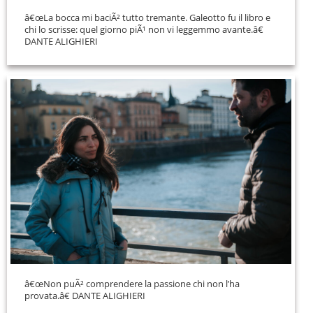
â€œLa bocca mi baciÃ² tutto tremante. Galeotto fu il libro e
chi lo scrisse: quel giorno piÃ¹ non vi leggemmo avante.â€
DANTE ALIGHIERI
â€œNon puÃ² comprendere la passione chi non l’ha
provata.â€ DANTE ALIGHIERI