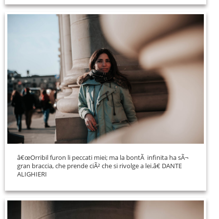
â€œOrribil furon li peccati miei; ma la bontÃ infinita ha sÃ¬
gran braccia, che prende ciÃ² che si rivolge a lei.â€ DANTE
ALIGHIERI