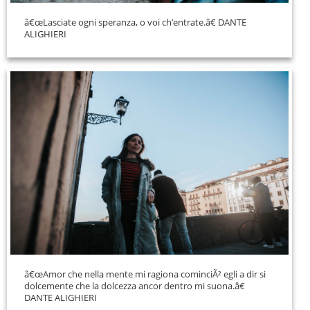
â€œLasciate ogni speranza, o voi ch’entrate.â€ DANTE
ALIGHIERI
â€œAmor che nella mente mi ragiona cominciÃ² egli a dir si
dolcemente che la dolcezza ancor dentro mi suona.â€
DANTE ALIGHIERI